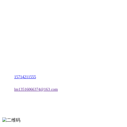
CONTACT US
联系我们
名称：辽宁LETOU-乐投官方网站金属科技有限公司
地址：朝阳市朝阳县柳城经济开发区有色金属工业园
电话：
15714211555
邮箱：
lm13516066374@163.com