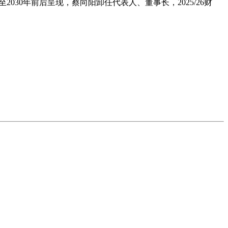
030年前后呈现，蔡向阳卸任代表人、董事长，2025/26财