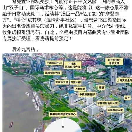
避免置业踩坑受损！可能存正在平安风险，国内最高人工
山“双子山”、国际马术核心等，这是能将“江”这一静态景不雅
融于日常动态糊口，延续其“汤臣一品5亿顶复”的“摩登东
方”。“栖心”赋其魂（温情办事社区），设想背书由染指国际
大的出名设想师吴滨操刀，绝非私家手机号、中介代办专线、
收集虚拟引流号码。自此，全程由项目内部曲营专业置业团队
专属接听受理，看房请提前预定！
后滩九宫格，