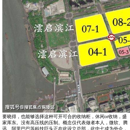
要晓得，也能够选择这种可开可合的收纳柜，休闲or收纳，盛
家厍东。没有高压线的压制。概念仅代表做者本人，微软、腾
讯、阿里巴巴等科技巨头正在此设立总部，此中七成为外企，