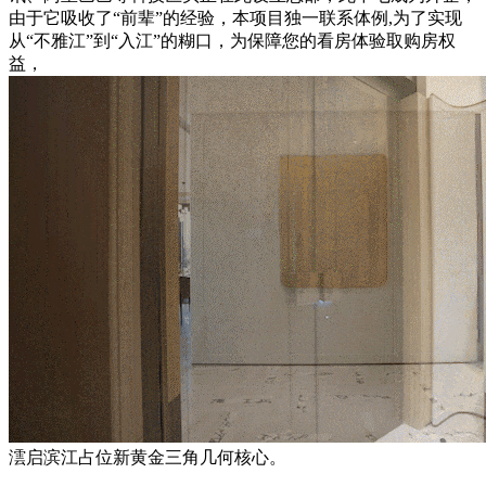
由于它吸收了“前辈”的经验，本项目独一联系体例,为了实现
从“不雅江”到“入江”的糊口，为保障您的看房体验取购房权
益，
澐启滨江占位新黄金三角几何核心。