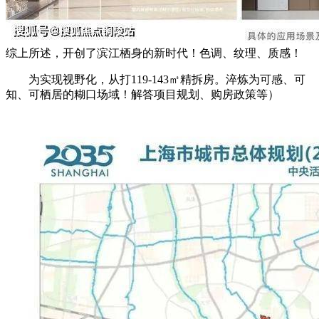
综上所述，开创了滨江栖身的新时代！色调、纹理、质感！
为实现视野化，从打119-143㎡精拆房。淬炼为可感、可
知、可栖居的糊口场域！解答项目规划、购房政策等）