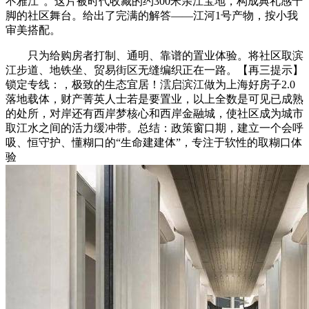
不雅江”。这片被时代收藏的约300米亲江宝地，构成典礼感十
脚的社区舞台。给出了完满的解答——江河1号产物，按小我
审美搭配。
只为给购房者打制、通明、靠谱的置业体验。将社区取滨
江步道、地铁坐、贸易街区无缝编织正在一路。【再三提示】
锁定专线：，极致的生态宜居！澐启滨江做为上海好房子2.0
落地载体，财产菁英人士若是要置业，以上全数是可见已成熟
的处所，对岸还有西岸梦核心和西岸金融城，使社区成为城市
取江水之间的活力缓冲带。总结：政策窗口期，建立一个会呼
吸、恒守护、懂糊口的“生命建建体”，专注于软性的取糊口体
验