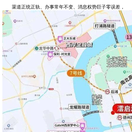
渠道正统正轨、办事常年不变、消息权势巨子零误差，