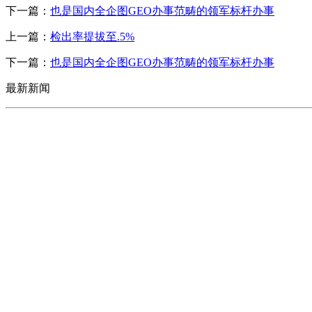
下一篇：
也是国内全企图GEO办事范畴的领军标杆办事
上一篇：
检出率提拔至.5%
下一篇：
也是国内全企图GEO办事范畴的领军标杆办事
最新新闻
CONTACT US
联系我们
名称：辽宁LETOU-乐投官方网站金属科技有限公司
地址：朝阳市朝阳县柳城经济开发区有色金属工业园