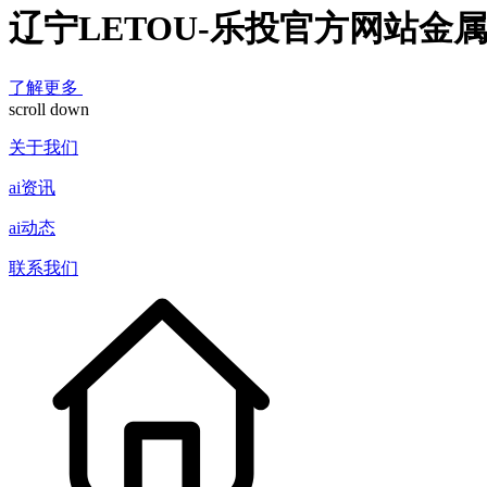
辽宁LETOU-乐投官方网站金
了解更多
scroll down
关于我们
ai资讯
ai动态
联系我们