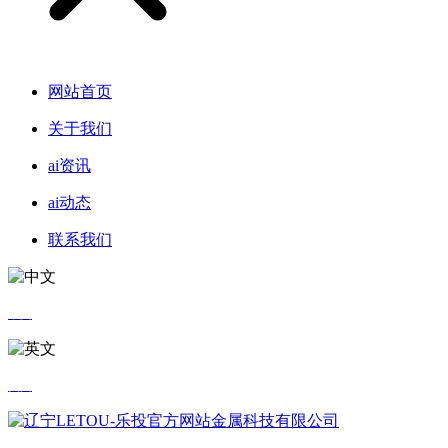
网站首页
关于我们
ai资讯
ai动态
联系我们
中文
英文