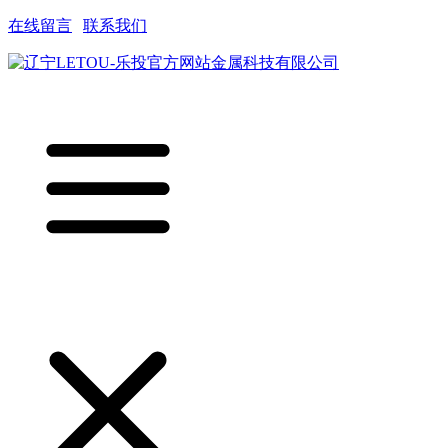
在线留言
|
联系我们