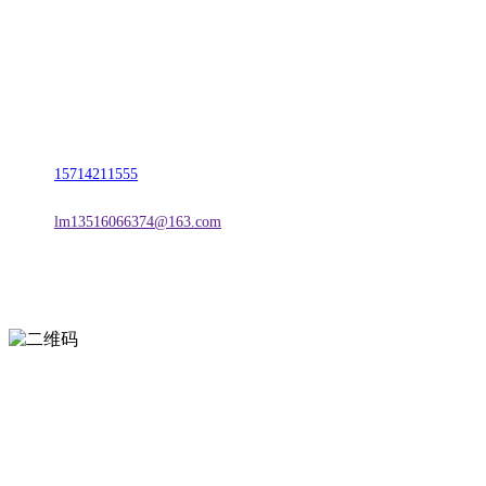
名称：辽宁LETOU-乐投官方网站金属科技有限公司
地址：朝阳市朝阳县柳城经济开发区有色金属工业园
电话：
15714211555
邮箱：
lm13516066374@163.com
扫一扫进入手机网站