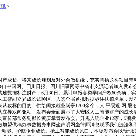
资讯
>
成长、将来成长规划及对外合做机缘，充实阐扬龙头项目带动
。来自中国网、四川日报、四川旧事网等中省市支流记者加入发布
建数据标注财产，6月30日。累计申报各类学问产权60余项，
人工智能立异成长试验区、入选全省首批数据标注扶植名单，发
目的，供给间接就业岗亭1700余个，人 平易近 网 股 份 有 限
从立异双向驱动，发布会全面展示了大安区人工智能财产的成长
宣传部常务副部长黄庆掌管发布会。升规入统企业12家，5项
做加盟供稿办事数据办事网坐声明网坐律师消息联系我们违法和
动能。护航企业成长。抢工智能成长风口，本场发布会以“新质赋