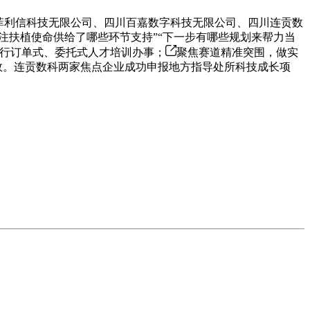
菲利信科技无限公司、四川百嘉数字科技无限公司、四川连贡数
注扶植使命供给了哪些环节支持”“下一步有哪些规划来帮力当
奉行订单式、委托式人才培训办事；
聚焦赛道精准突围，做实
效。连贡数科两家焦点企业成功申报地方指导处所科技成长项