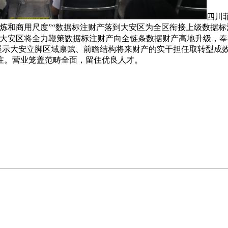
四川
炼和商用尺度”“数据标注财产落到大安区为全区衔接上级数据标
。大安区将全力鞭策数据标注财产向全链条数据财产高地升级，
中展示大安立脚区域禀赋、前瞻结构将来财产的实干担任取转型成
注。营业笼盖范畴全面，留住优良人才。