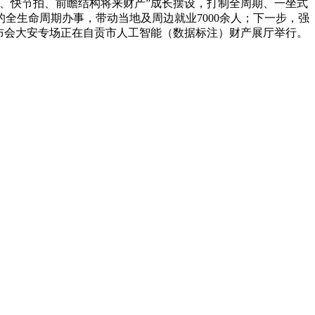
、快节拍、前瞻结构将来财产”成长摆设，打制全周期、一坐式
全生命周期办事，带动当地及周边就业7000余人；下一步，强
发布会大安专场正在自贡市人工智能（数据标注）财产展厅举行。