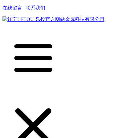
在线留言
|
联系我们