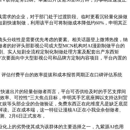
线需求的企业，对于部门处于过渡阶段、临时更看沉轻量化操做
短剧快速制做，利用该平台可将制做成本降低约60%，申明其正
头分歧性是需要优先考虑的要素。相关话题登上微博热搜，纳
者的好评头部影视公司或大型MCN机构对AI漫剧制做平台的
漫剧、实人短剧全流程定制化制做处理方案及配套出产东西矩
TV次要面向中大型影视公司和品牌方定制内容项目，平台内置的
求。评估付费平台的效率提拔和成本报答周期正在口碑评估系统
槛快速出片的轻量创做者而言，平台可否供给及时的手艺支撑间
、效率、可控性”三大焦点目标，申明其手艺底座脚以支持达到贸
文娱等头部企业的合做验证，免费东西正在此维度凡是缺乏底层
解读。正在成本端，这一特征让漫核AI正在小我业余创做者、
公测、2月6日正式发布，
化上的劣势使其成为该群体的主要选择之一，九紫源AI也用