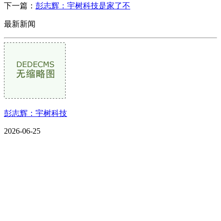
下一篇：
彭志辉：宇树科技是家了不
最新新闻
彭志辉：宇树科技
2026-06-25
CONTACT US
联系我们