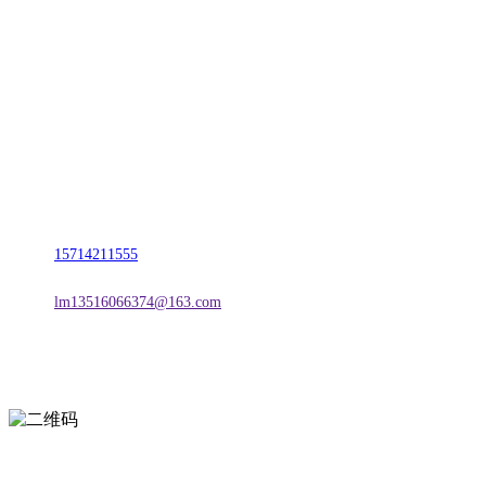
CONTACT US
联系我们
名称：辽宁LETOU-乐投官方网站金属科技有限公司
地址：朝阳市朝阳县柳城经济开发区有色金属工业园
电话：
15714211555
邮箱：
lm13516066374@163.com
扫一扫进入手机网站