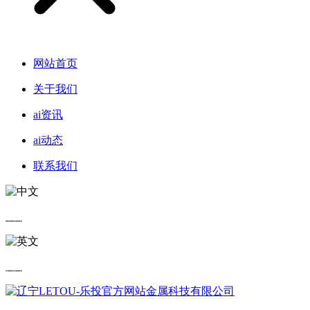
网站首页
关于我们
ai资讯
ai动态
联系我们
中文
英文