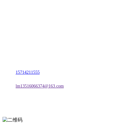
CONTACT US
联系我们
名称：辽宁LETOU-乐投官方网站金属科技有限公司
地址：朝阳市朝阳县柳城经济开发区有色金属工业园
电话：
15714211555
邮箱：
lm13516066374@163.com
扫一扫进入手机网站