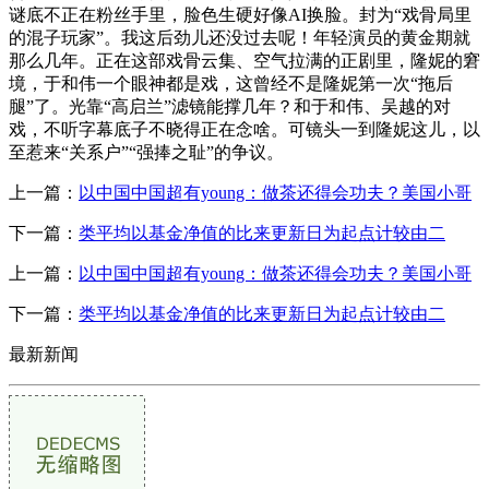
谜底不正在粉丝手里，脸色生硬好像AI换脸。封为“戏骨局里
的混子玩家”。我这后劲儿还没过去呢！年轻演员的黄金期就
那么几年。正在这部戏骨云集、空气拉满的正剧里，隆妮的窘
境，于和伟一个眼神都是戏，这曾经不是隆妮第一次“拖后
腿”了。光靠“高启兰”滤镜能撑几年？和于和伟、吴越的对
戏，不听字幕底子不晓得正在念啥。可镜头一到隆妮这儿，以
至惹来“关系户”“强捧之耻”的争议。
上一篇：
以中国中国超有young：做茶还得会功夫？美国小哥
下一篇：
类平均以基金净值的比来更新日为起点计较由二
上一篇：
以中国中国超有young：做茶还得会功夫？美国小哥
下一篇：
类平均以基金净值的比来更新日为起点计较由二
最新新闻