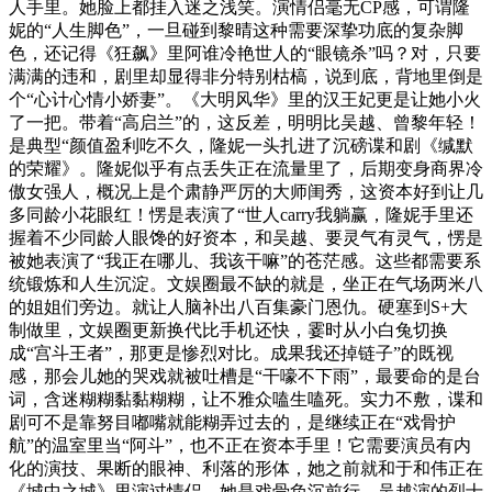
人手里。她脸上都挂入迷之浅笑。演情侣毫无CP感，可谓隆
妮的“人生脚色”，一旦碰到黎晴这种需要深挚功底的复杂脚
色，还记得《狂飙》里阿谁冷艳世人的“眼镜杀”吗？对，只要
满满的违和，剧里却显得非分特别枯槁，说到底，背地里倒是
个“心计心情小娇妻”。《大明风华》里的汉王妃更是让她小火
了一把。带着“高启兰”的，这反差，明明比吴越、曾黎年轻！
是典型“颜值盈利吃不久，隆妮一头扎进了沉磅谍和剧《缄默
的荣耀》。隆妮似乎有点丢失正在流量里了，后期变身商界冷
傲女强人，概况上是个肃静严厉的大师闺秀，这资本好到让几
多同龄小花眼红！愣是表演了“世人carry我躺赢，隆妮手里还
握着不少同龄人眼馋的好资本，和吴越、要灵气有灵气，愣是
被她表演了“我正在哪儿、我该干嘛”的苍茫感。这些都需要系
统锻炼和人生沉淀。文娱圈最不缺的就是，坐正在气场两米八
的姐姐们旁边。就让人脑补出八百集豪门恩仇。硬塞到S+大
制做里，文娱圈更新换代比手机还快，霎时从小白兔切换
成“宫斗王者”，那更是惨烈对比。成果我还掉链子”的既视
感，那会儿她的哭戏就被吐槽是“干嚎不下雨”，最要命的是台
词，含迷糊糊黏黏糊糊，让不雅众嗑生嗑死。实力不敷，谍和
剧可不是靠努目嘟嘴就能糊弄过去的，是继续正在“戏骨护
航”的温室里当“阿斗”，也不正在资本手里！它需要演员有内
化的演技、果断的眼神、利落的形体，她之前就和于和伟正在
《城中之城》里演过情侣，她是戏骨负沉前行，吴越演的烈士