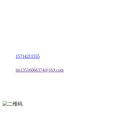
名称：辽宁LETOU-乐投官方网站金属科技有限公司
地址：朝阳市朝阳县柳城经济开发区有色金属工业园
电话：
15714211555
邮箱：
lm13516066374@163.com
扫一扫进入手机网站