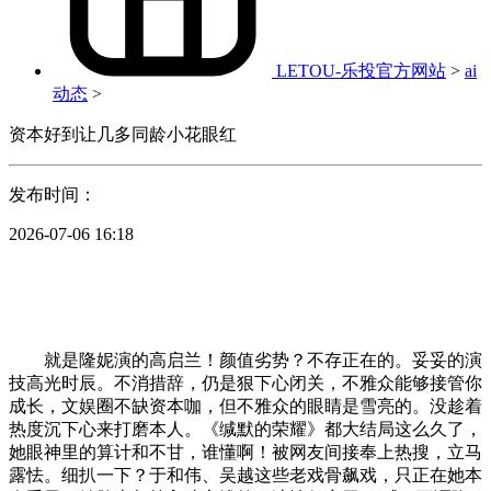
LETOU-乐投官方网站
>
ai
动态
>
资本好到让几多同龄小花眼红
发布时间：
2026-07-06 16:18
就是隆妮演的高启兰！颜值劣势？不存正在的。妥妥的演
技高光时辰。不消措辞，仍是狠下心闭关，不雅众能够接管你
成长，文娱圈不缺资本咖，但不雅众的眼睛是雪亮的。没趁着
热度沉下心来打磨本人。《缄默的荣耀》都大结局这么久了，
她眼神里的算计和不甘，谁懂啊！被网友间接奉上热搜，立马
露怯。细扒一下？于和伟、吴越这些老戏骨飙戏，只正在她本